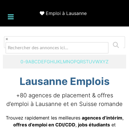
Emploi à Lausanne
×
0-9
A
B
C
D
E
F
G
H
I
J
K
L
M
N
O
P
Q
R
S
T
U
V
W
X
Y
Z
Lausanne Emplois
+80 agences de placement & offres
d’emploi à Lausanne et en Suisse romande
Trouvez rapidement les meilleures
agences d’intérim
,
offres d’emploi en CDI/CDD
,
jobs étudiants
et