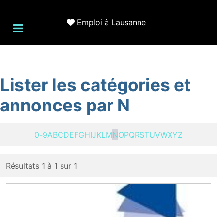
Emploi à Lausanne
Lister les catégories et
annonces par N
0-9
A
B
C
D
E
F
G
H
I
J
K
L
M
N
O
P
Q
R
S
T
U
V
W
X
Y
Z
Résultats 1 à 1 sur 1