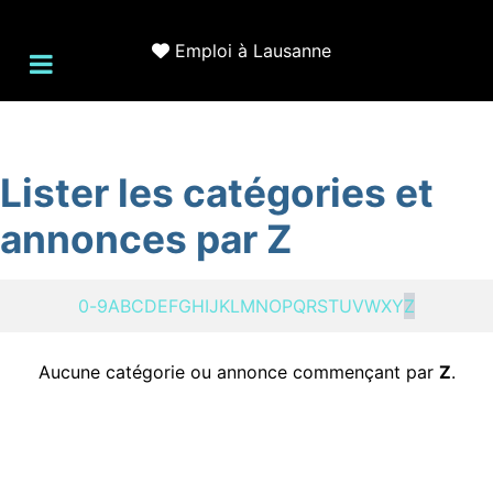
Emploi à Lausanne
Lister les catégories et
annonces par Z
0-9
A
B
C
D
E
F
G
H
I
J
K
L
M
N
O
P
Q
R
S
T
U
V
W
X
Y
Z
Aucune catégorie ou annonce commençant par
Z
.