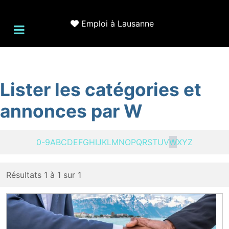
Emploi à Lausanne
Lister les catégories et
annonces par W
0-9
A
B
C
D
E
F
G
H
I
J
K
L
M
N
O
P
Q
R
S
T
U
V
W
X
Y
Z
Résultats 1 à 1 sur 1