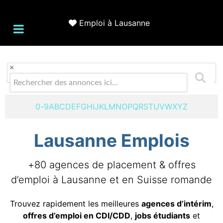
Emploi à Lausanne
×
0-9
A
B
C
D
E
F
G
H
I
J
K
L
M
N
O
P
Q
R
S
T
U
V
W
X
Y
Z
Lausanne Emplois
+80 agences de placement & offres
d’emploi à Lausanne et en Suisse romande
Trouvez rapidement les meilleures
agences d’intérim
,
offres d’emploi en CDI/CDD
,
jobs étudiants
et