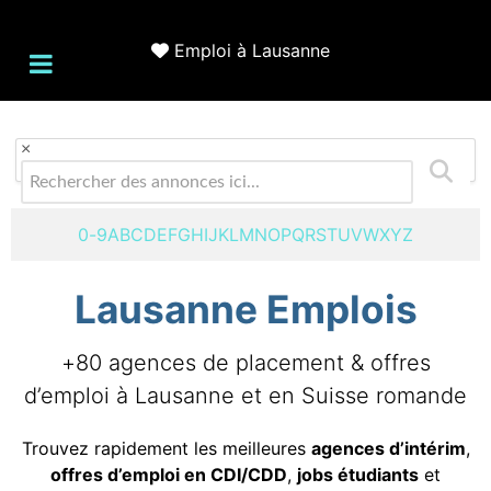
Emploi à Lausanne
×
0-9
A
B
C
D
E
F
G
H
I
J
K
L
M
N
O
P
Q
R
S
T
U
V
W
X
Y
Z
Lausanne Emplois
+80 agences de placement & offres
d’emploi à Lausanne et en Suisse romande
Trouvez rapidement les meilleures
agences d’intérim
,
offres d’emploi en CDI/CDD
,
jobs étudiants
et