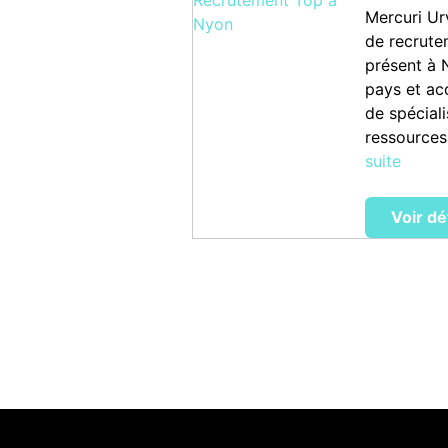
Mercuri Ur
de recrute
présent à N
pays et ac
de spéciali
ressources
suite
Voir dé