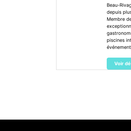
Beau-Rivag
depuis plu
Membre des
exceptionn
gastronomi
piscines in
événements
Voir dé