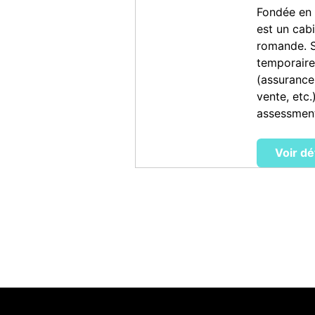
Fondée en 
est un cab
romande. S
temporaire,
(assurance,
vente, etc
assessment
Voir dé