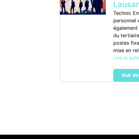
Lausa
Technic Em
personnel 
également à
du tertiai
postes fixe
mise en rel
Lire la suit
Voir dé