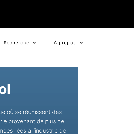
Recherche
À propos
ol
ue où se réunissent des
rie provenant de plus de
es liées à l’industrie de