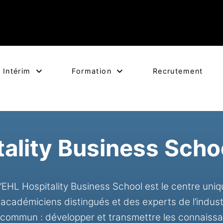
Intérim
Formation
Recrutement
ality Business Scho
EHL Hospitality Business School est le centre uniq
académiciens distingués et des experts de l’indust
 commun : développer et transmettre les connaissanc