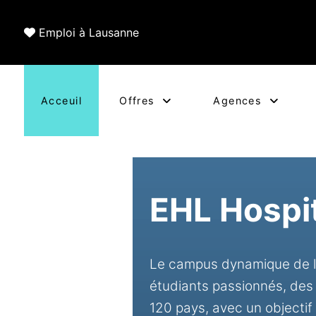
Emploi à Lausanne
Acceuil
Offres
Agences
EHL Hospit
Le campus dynamique de l’
étudiants passionnés, des 
120 pays, avec un objectif